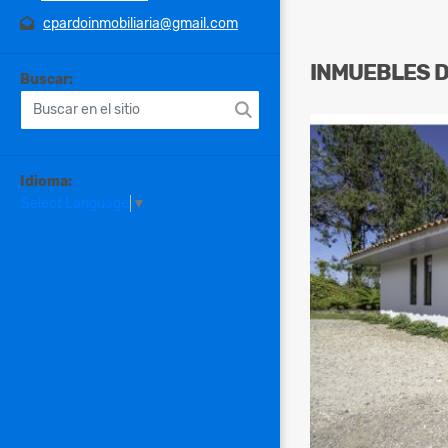
cpardoinmobiliaria@gmail.com
INMUEBLES
Buscar:
Idioma:
Select Language
▼