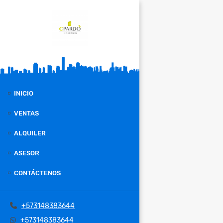
INICIO
VENTAS
ALQUILER
ASESOR
CONTÁCTENOS
+573148383644
+573148383644