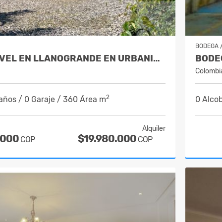
BODEGA
CASA DE 1 NIVEL EN LLANOGRANDE EN URBANIZACION CERRADA
Colombi
2
años / 0 Garaje / 360 Área m
0 Alcob
Alquiler
.000
$19.980.000
COP
COP