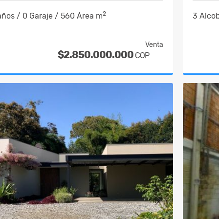
2
años / 0 Garaje / 560 Área m
3 Alcob
Venta
$2.850.000.000
COP