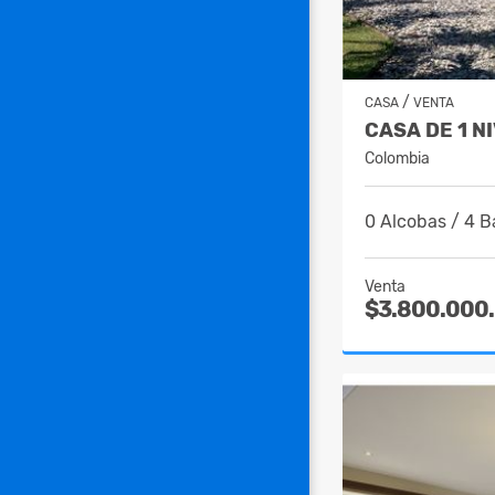
/
CASA
VENTA
Colombia
0 Alcobas / 4 B
Venta
$3.800.000