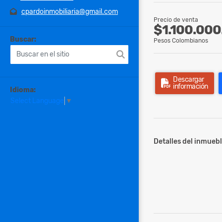
cpardoinmobiliaria@gmail.com
Precio de venta
$1.100.000
Buscar:
Pesos Colombianos
Descargar
información
Idioma:
Select Language
▼
Detalles del inmuebl