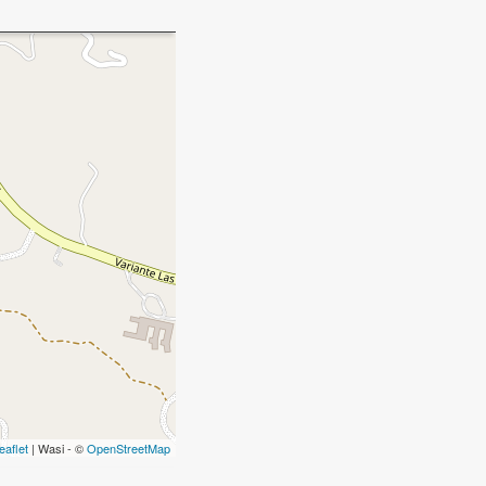
eaflet
| Wasi - ©
OpenStreetMap