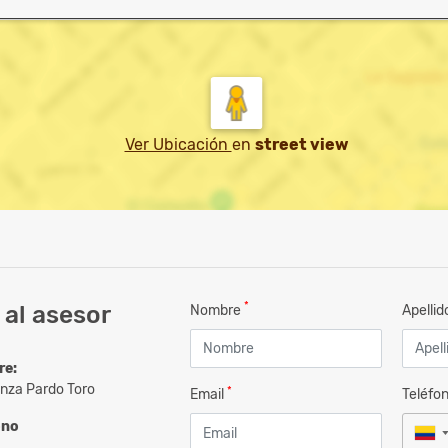
Ver Ubicación
en
street view
*
al asesor
Nombre
Apelli
re:
nza Pardo Toro
*
Email
Teléfo
ono