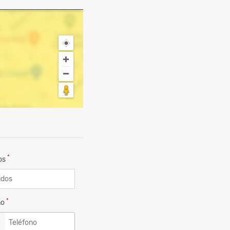
*
dos
*
no
▼