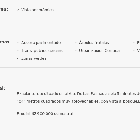
na :
Vista panorámica
ernas
Acceso pavimentado
Árboles frutales
P
Trans. público cercano
Urbanización Cerrada
V
Zonas verdes
l :
Excelente lote situado en el Alto De Las Palmas a solo 5 minutos d
1841 metros cuadrados muy aprovechables. Con vista al bosque.L
Predial: $3.900.000 semestral