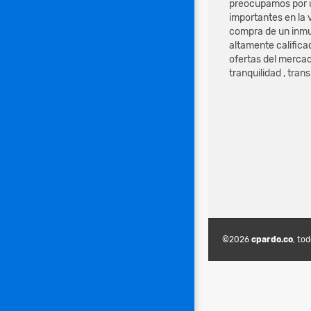
preocupamos por u
importantes en la 
compra de un inmu
altamente califica
ofertas del mercad
tranquilidad , tran
©2026
cpardo.co
, to