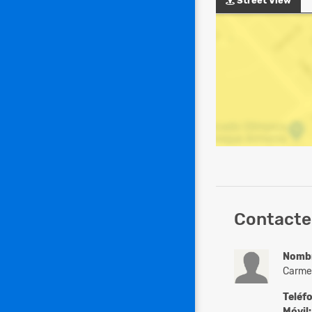
Street View
Contacte 
Nomb
Carme
Teléf
Móvil: