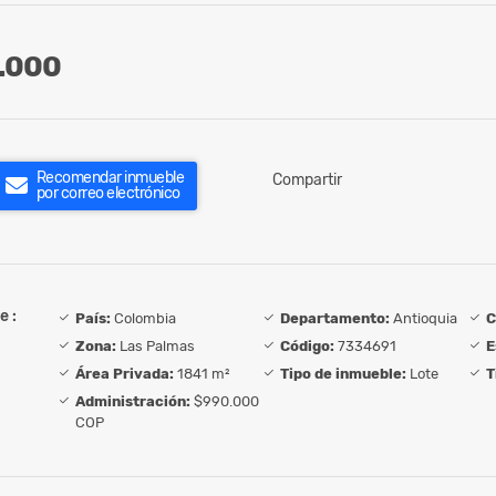
.000
Recomendar inmueble
Compartir
por correo electrónico
e :
País:
Colombia
Departamento:
Antioquia
C
Zona:
Las Palmas
Código:
7334691
E
Área Privada:
1841 m²
Tipo de inmueble:
Lote
T
Administración:
$990.000
COP