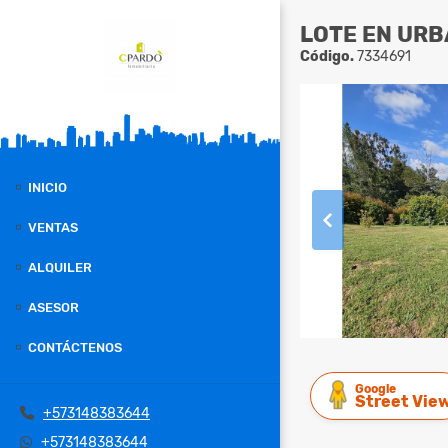
LOTE EN URB
Código.
7334691
INICIO
VENTAS
ALQUILER
ASESOR
CONTÁCTENOS
Google
Street Vie
+573148383644
+573148383644