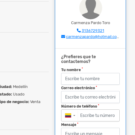
Carmenza Pardo Toro
3136729321
carmenzapardo@hotmail.com
¿Prefieres que te
contactemos?
*
Tu nombre
iudad:
Medellín
*
Correo electrónico
stado:
Usado
ipo de negocio:
Venta
*
Número de teléfono
▼
*
Mensaje