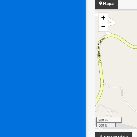
Mapa
+
−
200 m
500 ft