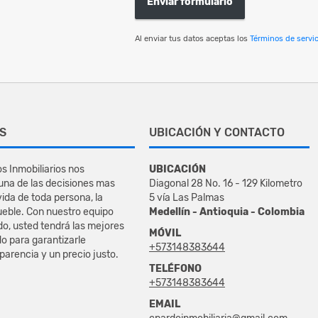
Enviar formulario
Al enviar tus datos aceptas los
Términos de servic
S
UBICACIÓN Y CONTACTO
s Inmobiliarios nos
UBICACIÓN
na de las decisiones mas
Diagonal 28 No. 16 - 129 Kilometro
vida de toda persona, la
5 vía Las Palmas
eble. Con nuestro equipo
Medellín - Antioquia - Colombia
do, usted tendrá las mejores
MÓVIL
o para garantizarle
+573148383644
sparencia y un precio justo.
TELÉFONO
+573148383644
EMAIL