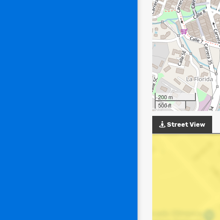
200 m
500 ft
Street View