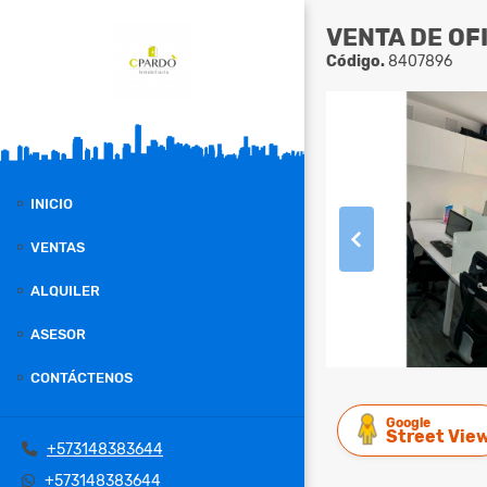
VENTA DE OF
Código.
8407896
INICIO
VENTAS
ALQUILER
ASESOR
CONTÁCTENOS
Google
Street Vie
+573148383644
+573148383644