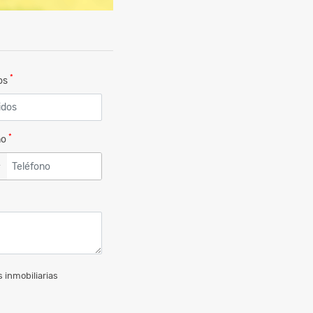
*
dos
*
no
▼
 inmobiliarias