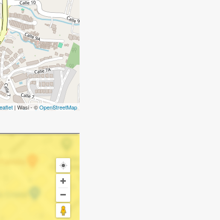
eaflet
| Wasi - ©
OpenStreetMap