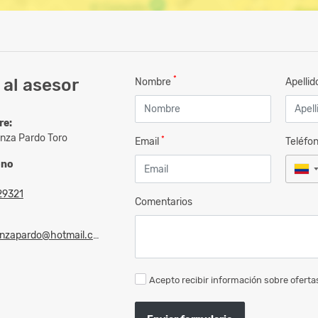
*
al asesor
Nombre
Apelli
re:
nza Pardo Toro
*
Email
Teléfo
ono
29321
Comentarios
zapardo@hotmail.com
Acepto recibir información sobre ofertas