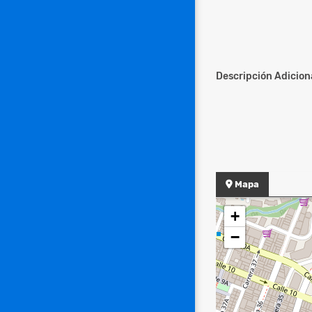
Descripción Adiciona
Mapa
+
−