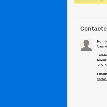
Contacte 
Nomb
Carme
Teléf
Móvil:
31367
Email:
carmen