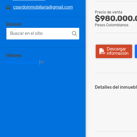
cpardoinmobiliaria@gmail.com
Precio de venta
$980.000.
Buscar:
Pesos Colombianos
Descargar
información
Idioma:
Select Language
▼
Detalles del inmuebl