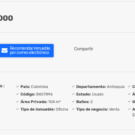
000
Recomendar inmueble
Compartir
por correo electrónico
e :
País:
Colombia
Departamento:
Antioquia
C
Código:
8407896
Estado:
Usado
Á
Área Privada:
104 m²
Baños:
2
G
Tipo de inmueble:
Oficina
Tipo de negocio:
Venta
A
$