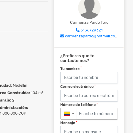
Carmenza Pardo Toro
3136729321
carmenzapardo@hotmail.com
¿Prefieres que te
contactemos?
*
Tu nombre
iudad:
Medellín
*
Correo electrónico
rea Construida:
104 m²
araje:
2
*
Número de teléfono
dministración:
1.000.000 COP
▼
*
Mensaje