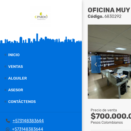
OFICINA MUY
Código.
6830292
INICIO
VENTAS
ALQUILER
ASESOR
CONTÁCTENOS
Precio de venta
$700.000.
+573148383644
Pesos Colombianos
+573148383644