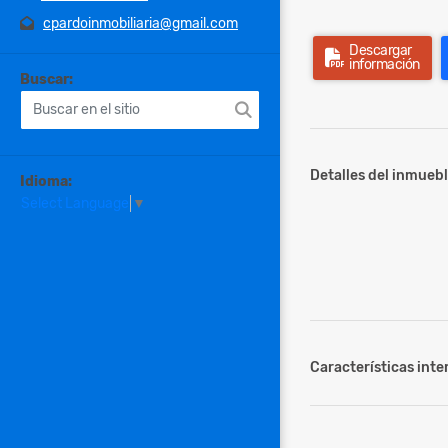
cpardoinmobiliaria@gmail.com
Descargar
información
Buscar:
Detalles del inmuebl
Idioma:
Select Language
▼
Características inter