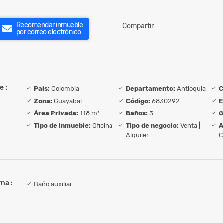
Recomendar inmueble
Compartir
por correo electrónico
e :
País:
Colombia
Departamento:
Antioquia
C
Zona:
Guayabal
Código:
6830292
E
Área Privada:
118 m²
Baños:
3
G
Tipo de inmueble:
Oficina
Tipo de negocio:
Venta |
A
Alquiler
C
na :
Baño auxiliar