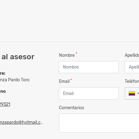
*
al asesor
Nombre
Apelli
re:
nza Pardo Toro
*
Email
Teléfo
ono
29321
Comentarios
zapardo@hotmail.com