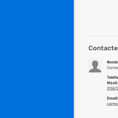
Contacte 
Nomb
Carme
Teléf
Móvil:
31367
Email:
carmen