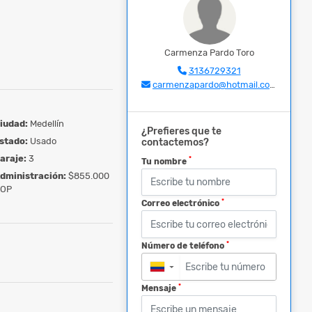
Carmenza Pardo Toro
3136729321
carmenzapardo@hotmail.com
iudad:
Medellín
¿Prefieres que te
stado:
Usado
contactemos?
araje:
3
*
Tu nombre
dministración:
$855.000
OP
*
Correo electrónico
*
Número de teléfono
▼
*
Mensaje