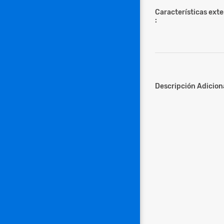
Características ext
:
Descripción Adiciona