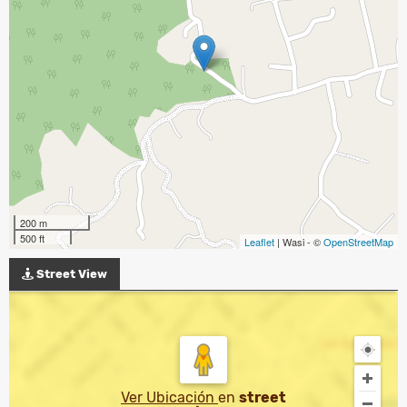
200 m
500 ft
Leaflet
| Wasi - ©
OpenStreetMap
Street View
Ver Ubicación
en
street