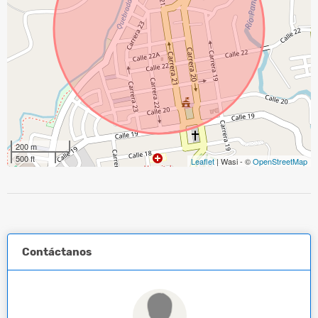
200 m
500 ft
Leaflet
| Wasi - ©
OpenStreetMap
Contáctanos