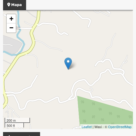
Mapa
+
−
200 m
500 ft
Leaflet
| Wasi - ©
OpenStreetMap