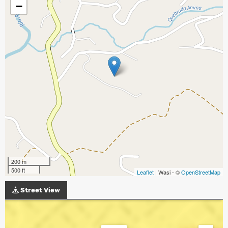
−
200 m
500 ft
Leaflet
| Wasi - ©
OpenStreetMap
Street View