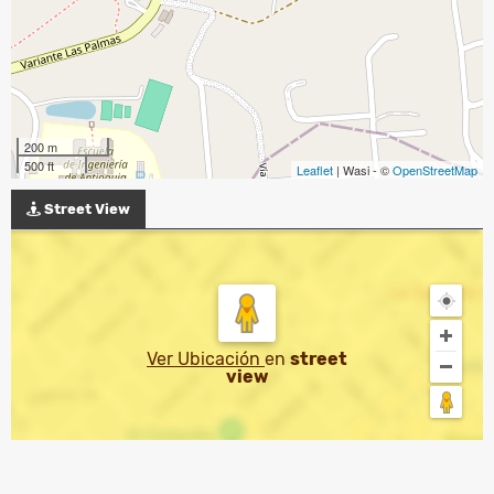
200 m
500 ft
Leaflet
| Wasi - ©
OpenStreetMap
Street View
Ver Ubicación
en
street
view