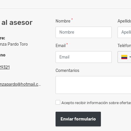
*
al asesor
Nombre
Apelli
re:
nza Pardo Toro
*
Email
Teléfo
ono
29321
Comentarios
zapardo@hotmail.com
Acepto recibir información sobre ofertas
Enviar formulario