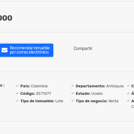
000
Recomendar inmueble
Compartir
por correo electrónico
e :
País:
Colombia
Departamento:
Antioquia
C
Código:
3571077
Estado:
Usado
Á
Tipo de inmueble:
Lote
Tipo de negocio:
Venta
A
C