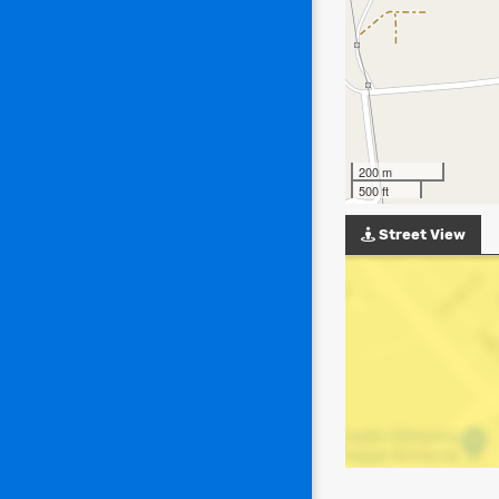
200 m
500 ft
Street View