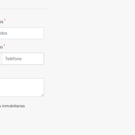
*
dos
*
no
▼
 inmobiliarias