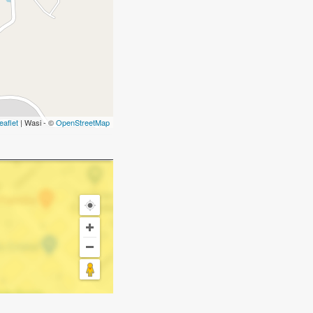
eaflet
| Wasi - ©
OpenStreetMap