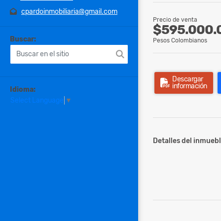
cpardoinmobiliaria@gmail.com
Precio de venta
$595.000.
Buscar:
Pesos Colombianos
Descargar
información
Idioma:
Select Language
▼
Detalles del inmuebl