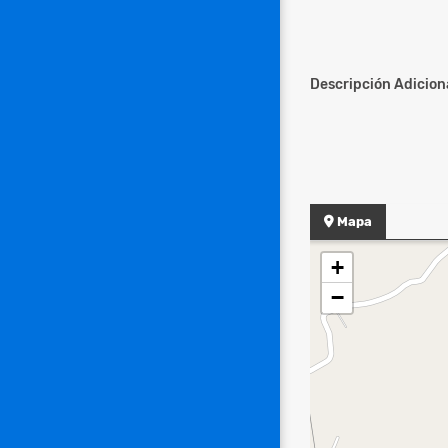
Descripción Adiciona
Mapa
+
−