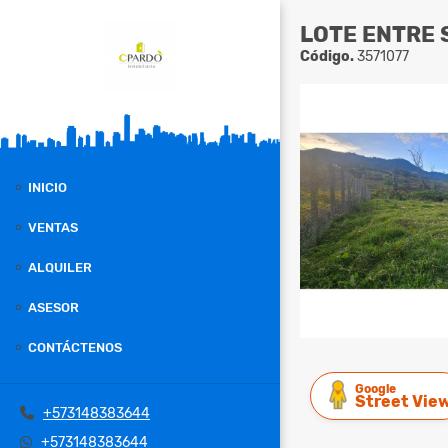
LOTE ENTRE 
Código.
3571077
INICIO
VENTAS
ALQUILER
ASESOR
CONTÁCTENOS
Google
Street Vie
+573148383644
+573148383644