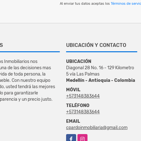
Al enviar tus datos aceptas los
Términos de servic
S
UBICACIÓN Y CONTACTO
s Inmobiliarios nos
UBICACIÓN
na de las decisiones mas
Diagonal 28 No. 16 - 129 Kilometro
vida de toda persona, la
5 vía Las Palmas
eble. Con nuestro equipo
Medellín - Antioquia - Colombia
do, usted tendrá las mejores
MÓVIL
o para garantizarle
+573148383644
sparencia y un precio justo.
TELÉFONO
+573148383644
EMAIL
cpardoinmobiliaria@gmail.com
Facebook
Instagram