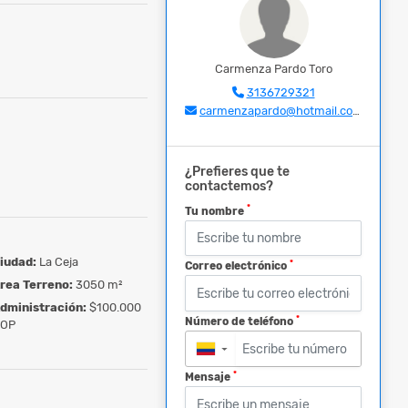
Carmenza Pardo Toro
3136729321
carmenzapardo@hotmail.com
¿Prefieres que te
contactemos?
*
Tu nombre
iudad:
La Ceja
*
Correo electrónico
rea Terreno:
3050 m²
dministración:
$100.000
*
Número de teléfono
OP
▼
*
Mensaje