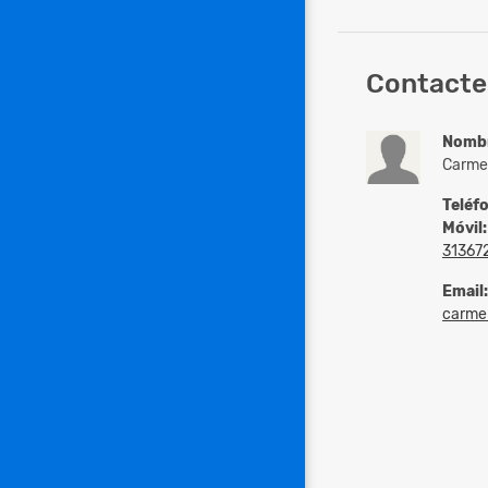
Contacte 
Nomb
Carme
Teléf
Móvil:
31367
Email:
carmen