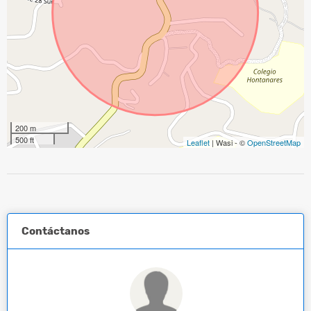
200 m
500 ft
Leaflet
| Wasi - ©
OpenStreetMap
Contáctanos