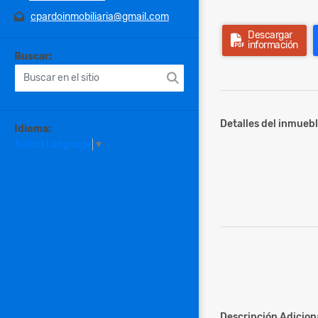
cpardoinmobiliaria@gmail.com
Descargar
información
Buscar:
Detalles del inmuebl
Idioma:
Select Language
▼
Descripción Adiciona