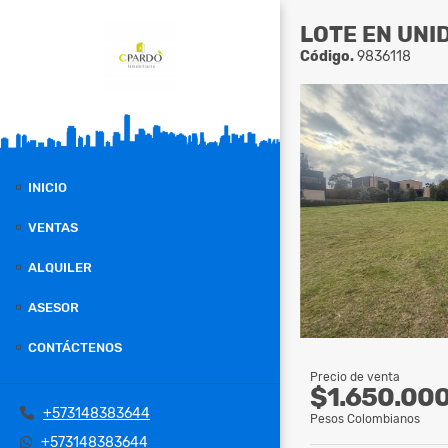
LOTE EN UNI
Código.
9836118
INICIO
VENTAS
ALQUILER
ASESOR
CONTÁCTENOS
Precio de venta
$1.650.00
+573148383644
Pesos Colombianos
+573148383644