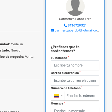
Carmenza Pardo Toro
3136729321
carmenzapardo@hotmail.com
iudad:
Medellín
¿Prefieres que te
stado:
Nuevo
contactemos?
ipo de negocio:
Venta
*
Tu nombre
*
Correo electrónico
*
Número de teléfono
▼
*
Mensaje
De Las Palmas.