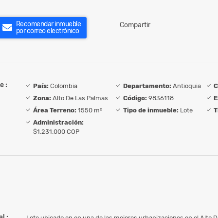
Recomendar inmueble
Compartir
por correo electrónico
e :
País:
Colombia
Departamento:
Antioquia
C
Zona:
Alto De Las Palmas
Código:
9836118
E
Área Terreno:
1550 m²
Tipo de inmueble:
Lote
T
Administración:
$1.231.000 COP
l :
Lote ubicado en en una de las mejores urbanizaciones en el Alto 