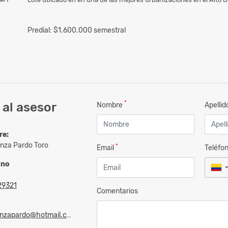
Predial: $1.600.000 semestral
*
al asesor
Nombre
Apelli
re:
nza Pardo Toro
*
Email
Teléfo
ono
29321
Comentarios
zapardo@hotmail.com