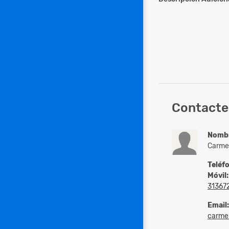
Contacte 
Nomb
Carme
Teléf
Móvil:
31367
Email:
carmen