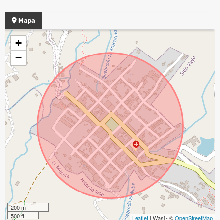
Mapa
+
−
200 m
500 ft
Leaflet
| Wasi - ©
OpenStreetMap