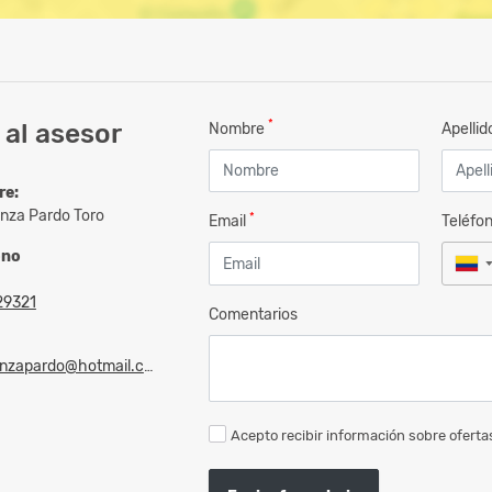
*
al asesor
Nombre
Apelli
re:
nza Pardo Toro
*
Email
Teléfo
ono
29321
Comentarios
zapardo@hotmail.com
Acepto recibir información sobre ofertas