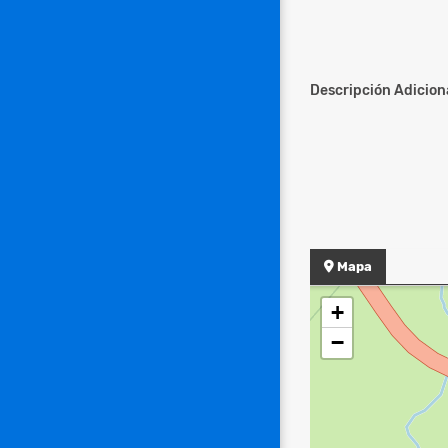
Descripción Adiciona
Mapa
+
−