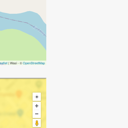
eaflet
| Wasi - ©
OpenStreetMap