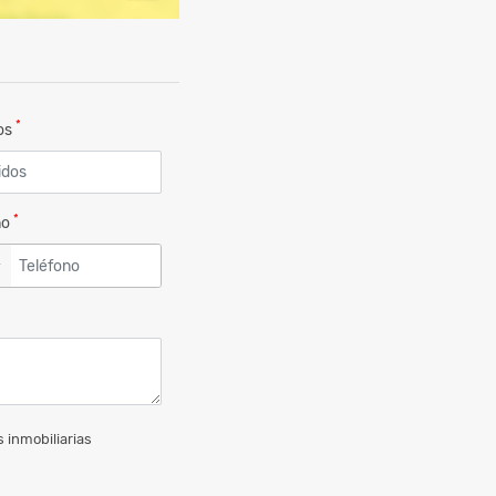
*
dos
*
no
▼
 inmobiliarias