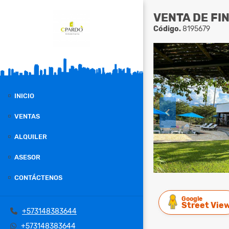
VENTA DE FI
Código.
8195679
INICIO
VENTAS
ALQUILER
ASESOR
CONTÁCTENOS
Google
Street Vie
+573148383644
+573148383644