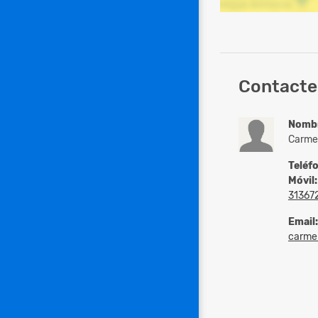
Contacte 
Nomb
Carme
Teléf
Móvil:
31367
Email:
carmen