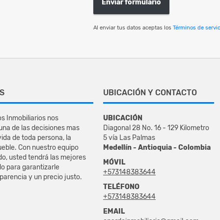
Enviar formulario
Al enviar tus datos aceptas los
Términos de servic
S
UBICACIÓN Y CONTACTO
s Inmobiliarios nos
UBICACIÓN
na de las decisiones mas
Diagonal 28 No. 16 - 129 Kilometro
vida de toda persona, la
5 vía Las Palmas
eble. Con nuestro equipo
Medellín - Antioquia - Colombia
do, usted tendrá las mejores
MÓVIL
o para garantizarle
+573148383644
sparencia y un precio justo.
TELÉFONO
+573148383644
EMAIL