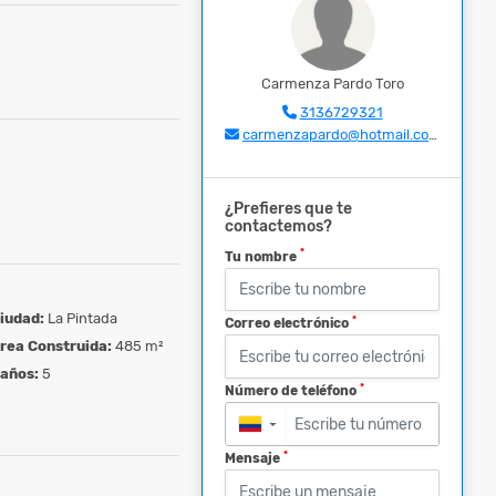
Carmenza Pardo Toro
3136729321
carmenzapardo@hotmail.com
¿Prefieres que te
contactemos?
*
Tu nombre
iudad:
La Pintada
*
Correo electrónico
rea Construida:
485 m²
años:
5
*
Número de teléfono
▼
*
Mensaje