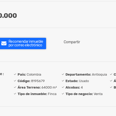
0.000
Recomendar inmueble
Compartir
por correo electrónico
e :
País:
Colombia
Departamento:
Antioquia
C
Código:
8195679
Estado:
Usado
Á
Área Terreno:
64000 m²
Alcobas:
4
B
Tipo de inmueble:
Finca
Tipo de negocio:
Venta