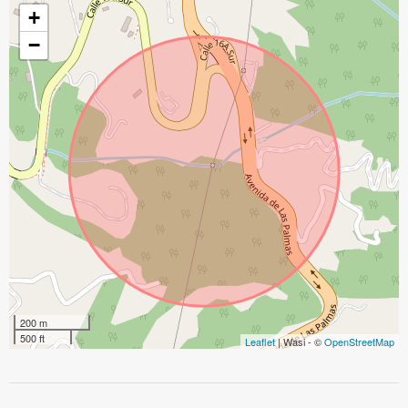
+
−
200 m
500 ft
Leaflet
| Wasi - ©
OpenStreetMap