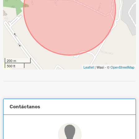
200 m
500 ft
Leaflet
| Wasi - ©
OpenStreetMap
Contáctanos