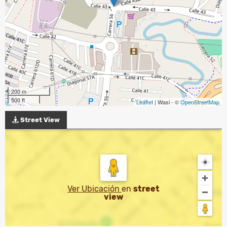
200 m
500 ft
Leaflet
| Wasi - ©
OpenStreetMap
Street View
Ver Ubicación
en
street
view