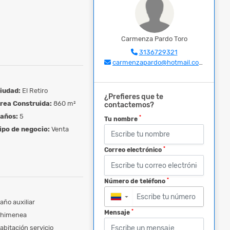
Carmenza Pardo Toro
3136729321
carmenzapardo@hotmail.com
iudad:
El Retiro
¿Prefieres que te
rea Construida:
860 m²
contactemos?
años:
5
*
Tu nombre
ipo de negocio:
Venta
*
Correo electrónico
*
Número de teléfono
▼
año auxiliar
*
Mensaje
himenea
abitación servicio