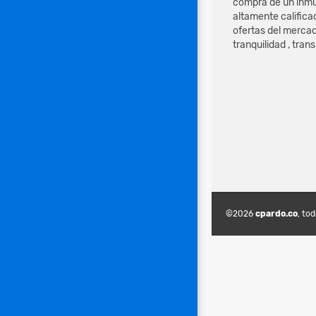
compra de un inmu
altamente califica
ofertas del mercad
tranquilidad , tran
©2026
cpardo.co
, to