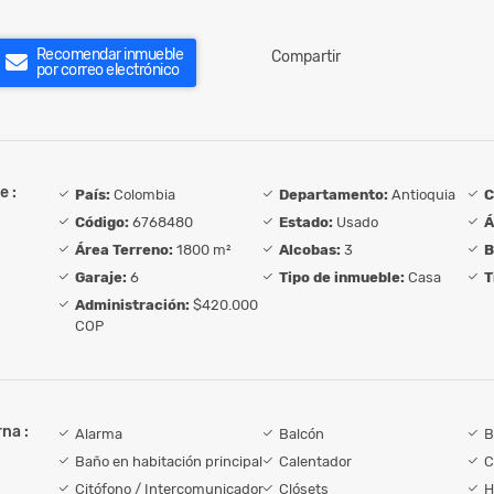
Recomendar inmueble
Compartir
por correo electrónico
e :
País:
Colombia
Departamento:
Antioquia
C
Código:
6768480
Estado:
Usado
Á
Área Terreno:
1800 m²
Alcobas:
3
B
Garaje:
6
Tipo de inmueble:
Casa
T
Administración:
$420.000
COP
na :
Alarma
Balcón
B
Baño en habitación principal
Calentador
C
Citófono / Intercomunicador
Clósets
H