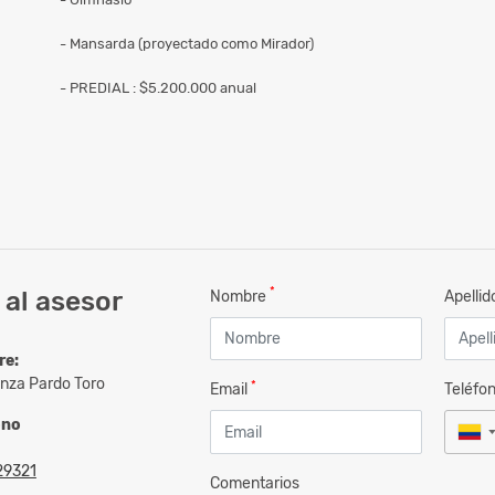
- Mansarda (proyectado como Mirador)
- PREDIAL : $5.200.000 anual
*
al asesor
Nombre
Apelli
re:
nza Pardo Toro
*
Email
Teléfo
ono
29321
Comentarios