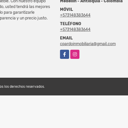
eble. Con nuestro equipo
Medellín - Antioquia - Colombia
do, usted tendrá las mejores
MÓVIL
o para garantizarle
+573148383644
sparencia y un precio justo.
TELÉFONO
+573148383644
EMAIL
cpardoinmobiliaria@gmail.com
Facebook
Instagram
dos los derechos reservados.