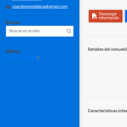
cpardoinmobiliaria@gmail.com
Descargar
información
Buscar:
Detalles del inmuebl
Idioma:
Select Language
▼
Características inter