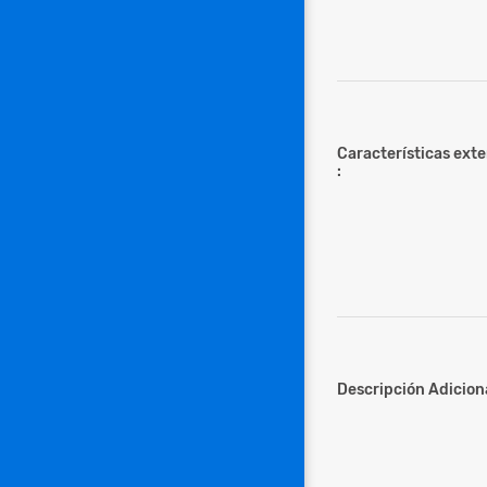
Características ext
:
Descripción Adiciona