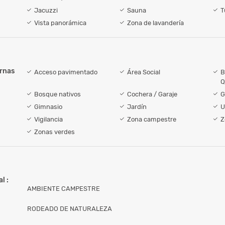
Jacuzzi
Sauna
T
Vista panorámica
Zona de lavandería
ernas
Acceso pavimentado
Área Social
B
Q
Bosque nativos
Cochera / Garaje
G
Gimnasio
Jardín
U
Vigilancia
Zona campestre
Z
Zonas verdes
l :
AMBIENTE CAMPESTRE
RODEADO DE NATURALEZA