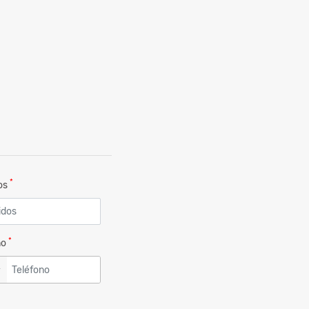
*
dos
*
no
▼