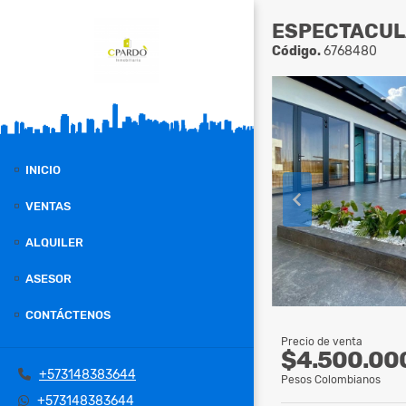
ESPECTACUL
Código.
6768480
INICIO
VENTAS
ALQUILER
ASESOR
CONTÁCTENOS
Precio de venta
$4.500.00
+573148383644
Pesos Colombianos
+573148383644