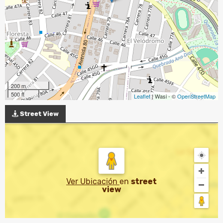
200 m
500 ft
Leaflet
| Wasi - ©
OpenStreetMap
Street View
Ver Ubicación
en
street
view