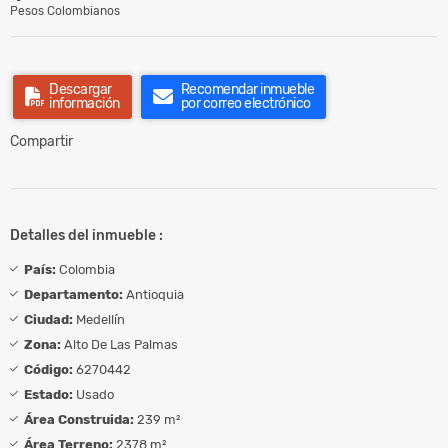
Pesos Colombianos
Descargar
Recomendar inmueble
información
por correo electrónico
Compartir
Detalles del inmueble :
País:
Colombia
Departamento:
Antioquia
Ciudad:
Medellín
Zona:
Alto De Las Palmas
Código:
6270442
Estado:
Usado
Área Construida:
239 m²
Área Terreno:
2378 m²