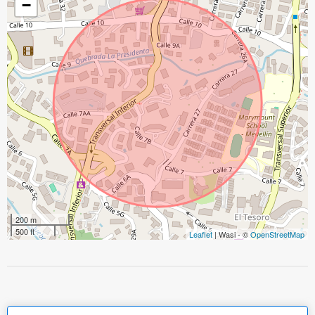
−
200 m
500 ft
Leaflet
| Wasi - ©
OpenStreetMap