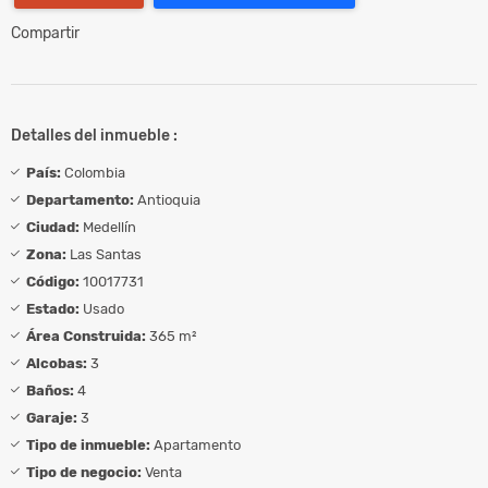
Compartir
Detalles del inmueble :
País:
Colombia
Departamento:
Antioquia
Ciudad:
Medellín
Zona:
Las Santas
Código:
10017731
Estado:
Usado
Área Construida:
365 m²
Alcobas:
3
Baños:
4
Garaje:
3
Tipo de inmueble:
Apartamento
Tipo de negocio:
Venta