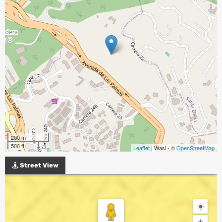
200 m
500 ft
Leaflet
| Wasi - ©
OpenStreetMap
Street View