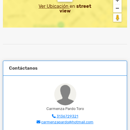
Ver Ubicación
en
street
view
Contáctanos
Carmenza Pardo Toro
3136729321
carmenzapardo@hotmail.com