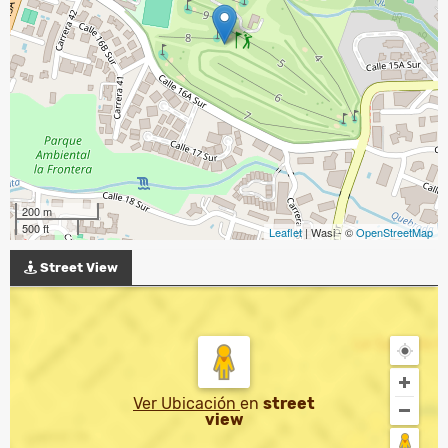
200 m
500 ft
Leaflet
| Wasi - ©
OpenStreetMap
Street View
Ver Ubicación
en
street
view