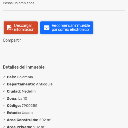
Pesos Colombianos
Descargar
Recomendar inmueble
información
por correo electrónico
Compartir
Detalles del inmueble :
País:
Colombia
Departamento:
Antioquia
Ciudad:
Medellín
Zona:
La 10
Código:
7900258
Estado:
Usado
Área Construida:
202 m²
Área Privada:
202 m²