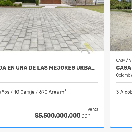
/
CASA
V
CASA UBICADA EN UNA DE LAS MEJORES URBANIZACIONES DE LLANOGRANDE
Colombi
2
años / 10 Garaje / 670 Área m
3 Alcob
Venta
$5.500.000.000
COP