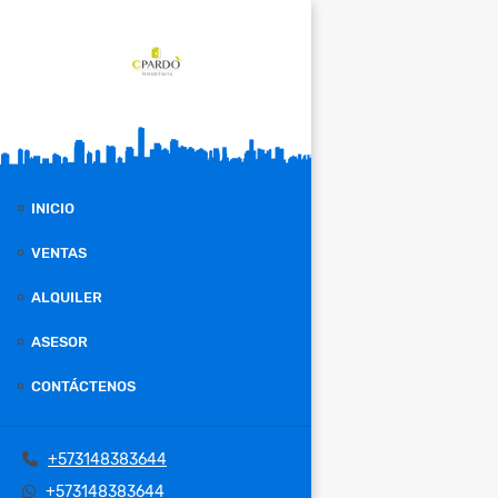
INICIO
VENTAS
ALQUILER
ASESOR
CONTÁCTENOS
+573148383644
+573148383644